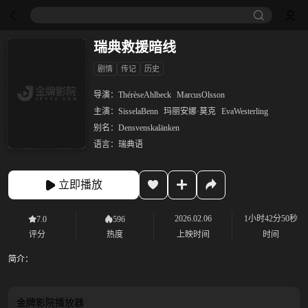
瑞典救援暗线
剧情
传记
历史
导演：
ThérèseAhlbeck
MarcusOlsson
主演：
SisselaBenn
玛丽安娜·莫克
EvaWesterling
别名：
Densvenskalänken
语言：
瑞典语
立即播放
2026.02.06
1小时42分50秒
7.0
596
评分
热度
上映时间
时间
简介：
金牌影院
播放器