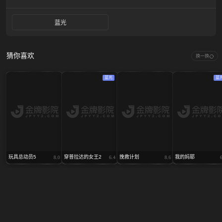
蓝光
猜你喜欢
换一换
蓝光
蓝
玩具总动员5
穿普拉达的女王2
挽救计划
我的妈耶
8.0
6.4
8.6