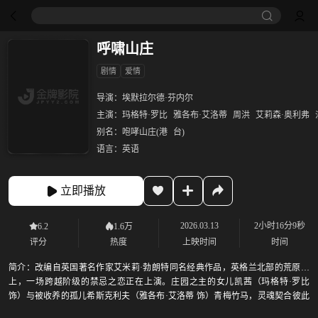
呼啸山庄
剧情
爱情
导演：
埃默拉尔德·芬内尔
主演：
玛格特·罗比
雅各布·艾洛蒂
周洪
艾莉森·奥利弗
别名：
咆哮山庄(港
台)
语言：
英语
立即播放
2026.03.13
2小时16分9秒
6.2
1.6万
评分
热度
上映时间
时间
简介：
改编自英国著名作家艾米莉·勃朗特同名经典作品，英格兰北部的荒原之
上，一场跨越阶级的禁忌之恋正在上演。庄园之主的女儿凯茜（玛格特·罗比
饰）与被收养的孤儿希斯克利夫（雅各布·艾洛蒂 饰）青梅竹马，灵魂契合彼此
深陷。爱意悄然滋长之时，现实的残酷和命运的捉弄却将二人分开。多年以后，