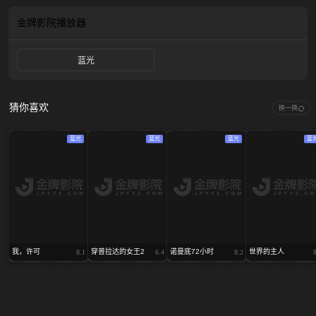
他携风暴回来，纯洁的爱火逐渐从浪漫演变为痴狂，谱写了一曲关于欲望、爱与
疯狂的史诗篇章。
金牌影院
播放器
蓝光
猜你喜欢
换一换
蓝光
蓝光
蓝光
蓝
我，许可
穿普拉达的女王2
诺曼底72小时
世界的主人
8.1
6.4
8.2