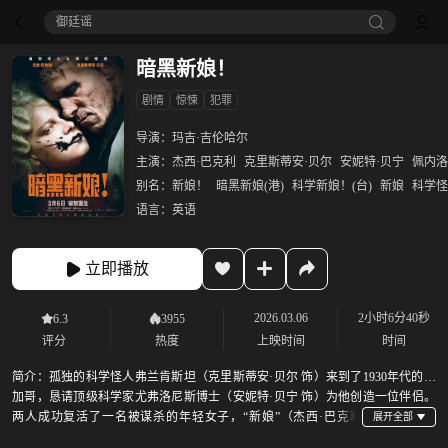
御廷谣‎
暗黑新娘！
剧情
惊悚
犯罪
导演：
玛吉·吉伦哈尔
主演：
杰西·巴克利
克里斯蒂安·贝尔
安妮特·贝宁
佩内洛
别名：
新娘！
暗黑新娘(港)
科学新娘！(台)
新娘
科学怪
语言：
英语
立即播放
2026.03.06
2小时6分40秒
6.3
3955
评分
热度
上映时间
时间
简介：
孤独的科学怪人弗兰肯斯坦（克里斯蒂安·贝尔 饰）来到了1930年代的芝
加哥，恳请顶级科学家尤弗洛尼斯博士（安妮特·贝宁 饰）为他创造一位伴侣。
两人成功复活了一名被谋杀的年轻女子，“新娘”（杰西·巴克利
饰）就此诞生。然而事态发展却远超两人想象：谋杀接踵而至，占有欲疯狂滋