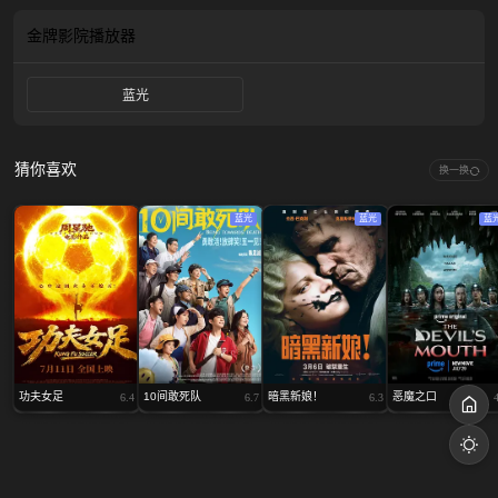
生，新娘能否挣脱“被创造”的命运？在暗黑混沌的逃亡路上，一场女性觉醒风暴
开始席卷整个世界。
金牌影院
播放器
蓝光
猜你喜欢
换一换
蓝光
蓝光
蓝
功夫女足
10间敢死队
暗黑新娘！
恶魔之口
6.4
6.7
6.3